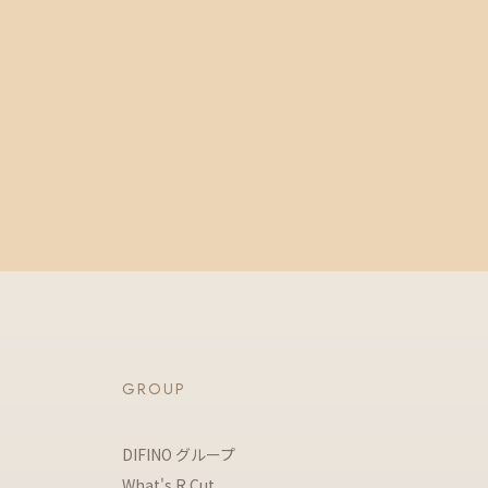
GROUP
DIFINO グループ
What's R Cut