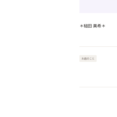
＊槌田 美希＊
お店のこと