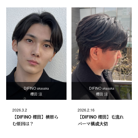
DIFINO
DIFINO
akasaka
akasaka
櫻田 涼
櫻田 涼
2026.3.2
2026.2.16
【DIFINO 櫻田】横膨ら
【DIFINO 櫻田】毛流れ
む原因は？
パーマ構成大切