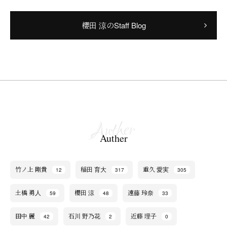
櫻田 涼のStaff Blog
Auther
竹ノ上 剛貴
稲田 育大
重久 愛実
12
317
305
土橋 勇人
櫻田 涼
遠藤 玲奈
59
48
33
田中 麗
石川 野乃花
近藤 理子
42
2
0