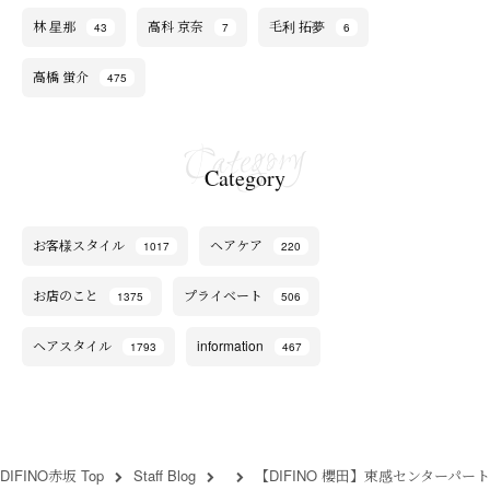
林 星那
高科 京奈
毛利 拓夢
43
7
6
高橋 蛍介
475
Category
お客様スタイル
ヘアケア
1017
220
お店のこと
プライベート
1375
506
ヘアスタイル
information
1793
467
DIFINO赤坂 Top
Staff Blog
【DIFINO 櫻田】束感センターパート