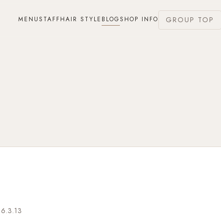
MENU
STAFF
HAIR STYLE
BLOG
SHOP INFO
GROUP TOP
6.3.13