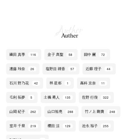
Auther
織田 真季
金子 真聖
田中 麗
116
58
72
遠藤 玲奈
塩野目 綾香
近藤 理子
26
57
44
石川 野乃花
林 星那
髙科 京奈
42
1
11
毛利 拓夢
土橋 勇人
佐野 行俊
5
135
322
山岡 紀子
山口祐亮
竹ノ上 剛貴
262
288
248
室井 千里
櫻田 涼
池永 裕子
219
129
255