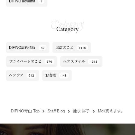
DIFINO aoyama
1
Category
DIFINO周辺情報
お店のこと
42
1415
プライベートのこと
ヘアスタイル
376
1313
ヘアケア
お客様
512
148
DIFINO青山 Top
Staff Blog
池永 裕子
Moii買えます。