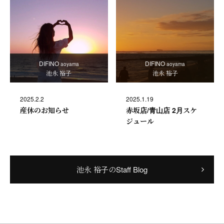
DIFINO
DIFINO
aoyama
aoyama
池永 裕子
池永 裕子
2025.2.2
2025.1.19
産休のお知らせ
赤坂店/青山店 2月スケ
ジュール
池永 裕子のStaff Blog