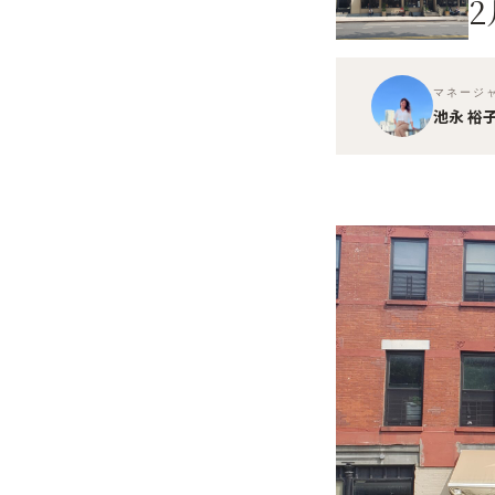
マネージ
池永 裕