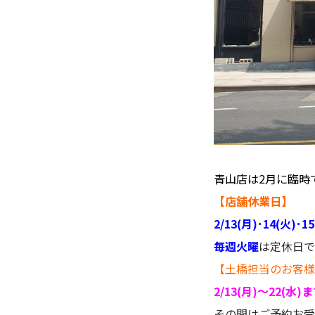
青山店は2月に臨時
【店舗休業日】
2/13(月)･14(火)･
毎週火曜
は定休日で
【土橋担当のお客様
2/13(月)～22(水
その間はご予約お受