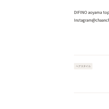
DIFINO aoyama t
Instagram@chaanch
ヘアスタイル