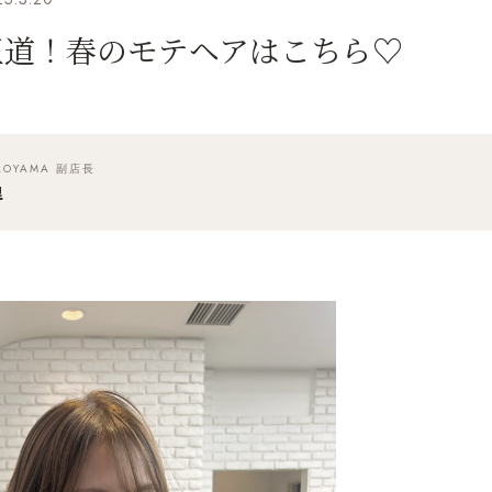
王道！春のモテヘアはこちら♡
 AOYAMA 副店長
里