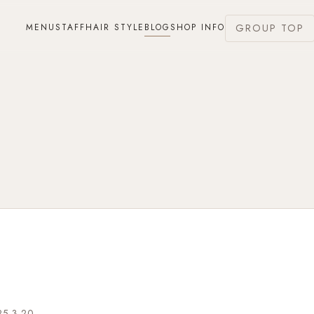
MENU
STAFF
HAIR STYLE
BLOG
SHOP INFO
GROUP TOP
25.3.20