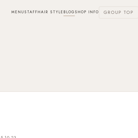
MENU
STAFF
HAIR STYLE
BLOG
SHOP INFO
GROUP TOP
5.10.23