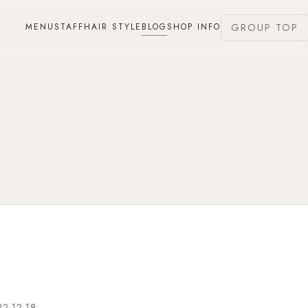
MENU
STAFF
HAIR STYLE
BLOG
SHOP INFO
GROUP TOP
2.12.18