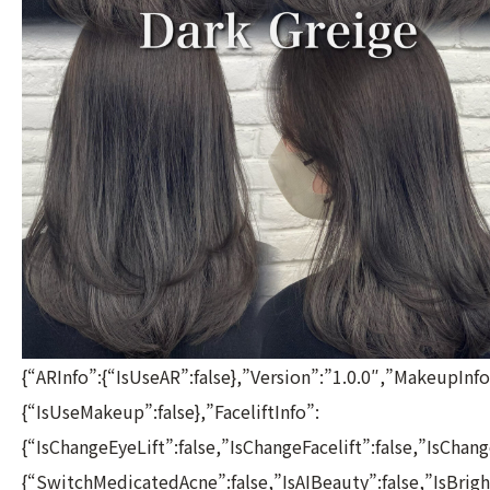
{“ARInfo”:{“IsUseAR”:false},”Version”:”1.0.0″,”MakeupInfo
{“IsUseMakeup”:false},”FaceliftInfo”:
{“IsChangeEyeLift”:false,”IsChangeFacelift”:false,”IsCha
{“SwitchMedicatedAcne”:false,”IsAIBeauty”:false,”IsBrigh