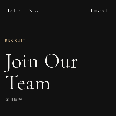
[ menu ]
RECRUIT
Join Our
Team
採用情報