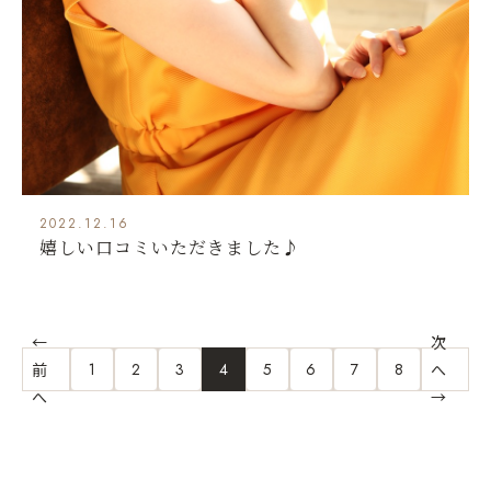
2022.12.16
嬉しい口コミいただきました♪
←
次
前
1
2
3
4
5
6
7
8
へ
へ
→