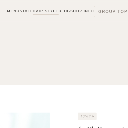
MENU
STAFF
HAIR STYLE
BLOG
SHOP INFO
GROUP TOP
ミディアム