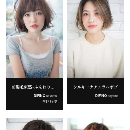
前髪毛束感×ふんわり感が大人かわいいスウィングボブ
シルキーナチュラルボブ
DIFINO
DIFINO
aoyama
aoyama
佐野 行俊