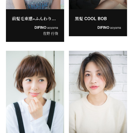
前髪毛束感×ふんわり感が大人かわいいスウィングボブ
黒髪 COOL BOB
DIFINO
DIFINO
aoyama
aoyama
佐野 行俊