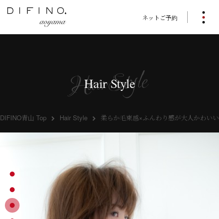
ネットご予約
Hair Style
DIFINO青山 Top
Hair Style
柔らか毛束感×ふんわり感が大人かわいい