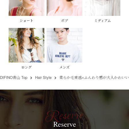
ショート
ボブ
ミディアム
ロング
メンズ
DIFINO青山 Top
Hair Style
柔らか毛束感×ふんわり感が大人かわいい
Reserve