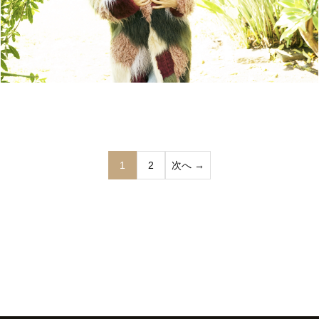
1
2
次へ →